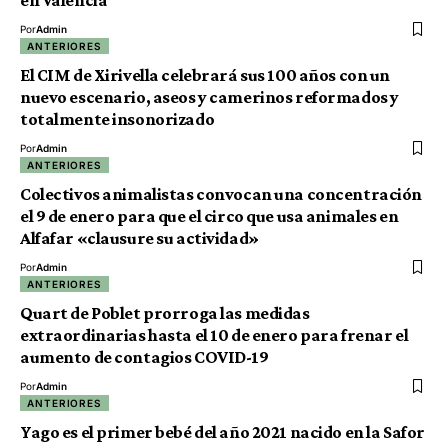
en Valencia
Por
Admin
ANTERIORES
El CIM de Xirivella celebrará sus 100 años con un
nuevo escenario, aseos y camerinos reformados y
totalmente insonorizado
Por
Admin
ANTERIORES
Colectivos animalistas convocan una concentración
el 9 de enero para que el circo que usa animales en
Alfafar «clausure su actividad»
Por
Admin
ANTERIORES
Quart de Poblet prorroga las medidas
extraordinarias hasta el 10 de enero para frenar el
aumento de contagios COVID-19
Por
Admin
ANTERIORES
Yago es el primer bebé del año 2021 nacido en la Safor