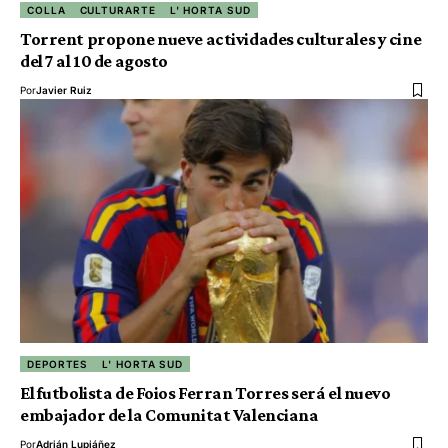
COLLA
CULTURARTE
L' HORTA SUD
Torrent propone nueve actividades culturales y cine
del 7 al 10 de agosto
Por
Javier Ruiz
DEPORTES
L' HORTA SUD
El futbolista de Foios Ferran Torres será el nuevo
embajador de la Comunitat Valenciana
Por
Adrián Lupiáñez