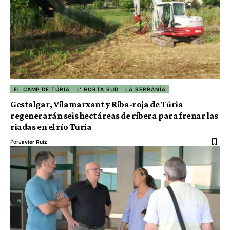
EL CAMP DE TÚRIA
L' HORTA SUD
LA SERRANÍA
Gestalgar, Vilamarxant y Riba-roja de Túria
regenerarán seis hectáreas de ribera para frenar las
riadas en el río Turia
Por
Javier Ruiz