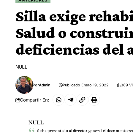
Silla exige rehab
Salud o construir
deficiencias del 
NULL
Por
Admin
Publicado Enero 19, 2022
389 Vi
Compartir En:
NULL
Se ha presentado al director general el documento rea