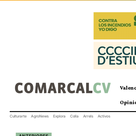
Valen
Opini
Culturarte
AgroNews
Explora
Colla
Arrels
Activos
ANTERIORES