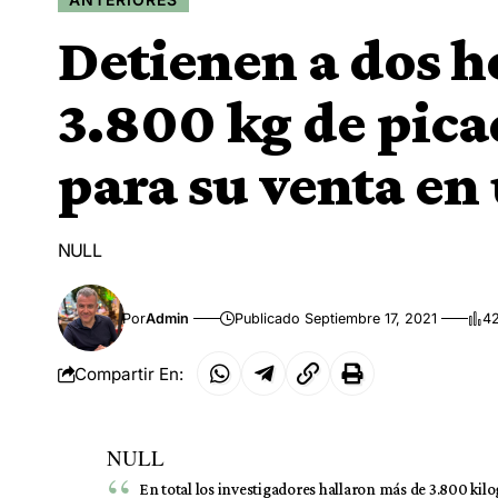
Detienen a dos h
3.800 kg de pica
para su venta en 
NULL
Por
Admin
Publicado Septiembre 17, 2021
42
Compartir En:
NULL
En total los investigadores hallaron más de 3.800 kil