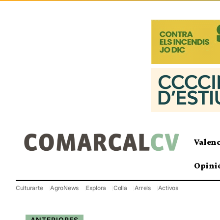
Valen
Opini
Culturarte
AgroNews
Explora
Colla
Arrels
Activos
ANTERIORES