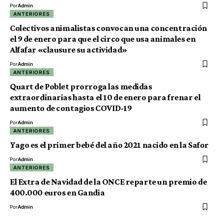
Por
Admin
ANTERIORES
Colectivos animalistas convocan una concentración
el 9 de enero para que el circo que usa animales en
Alfafar «clausure su actividad»
Por
Admin
ANTERIORES
Quart de Poblet prorroga las medidas
extraordinarias hasta el 10 de enero para frenar el
aumento de contagios COVID-19
Por
Admin
ANTERIORES
Yago es el primer bebé del año 2021 nacido en la Safor
Por
Admin
ANTERIORES
El Extra de Navidad de la ONCE reparte un premio de
400.000 euros en Gandia
Por
Admin