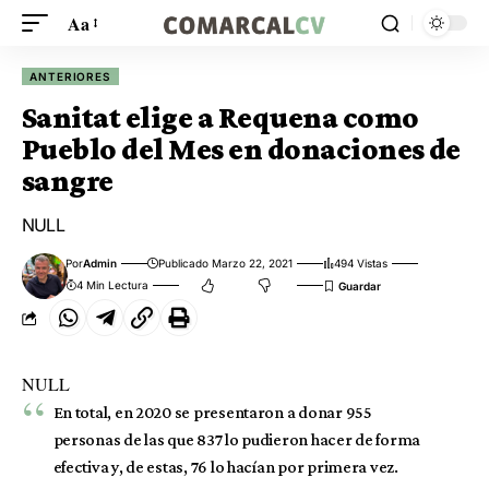
Aa
ANTERIORES
Sanitat elige a Requena como
Pueblo del Mes en donaciones de
sangre
NULL
Por
Admin
Publicado Marzo 22, 2021
494 Vistas
4 Min Lectura
NULL
En total, en 2020 se presentaron a donar 955
personas de las que 837 lo pudieron hacer de forma
efectiva y, de estas, 76 lo hacían por primera vez.