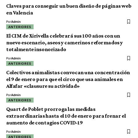
Claves para conseguir un buen diseño de páginas web
en Valencia
Por
Admin
ANTERIORES
El CIM de Xirivella celebrará sus 100 años con un
nuevo escenario, aseos y camerinos reformados y
totalmente insonorizado
Por
Admin
ANTERIORES
Colectivos animalistas convocan una concentración
el 9 de enero para que el circo que usa animales en
Alfafar «clausure su actividad»
Por
Admin
ANTERIORES
Quart de Poblet prorroga las medidas
extraordinarias hasta el 10 de enero para frenar el
aumento de contagios COVID-19
Por
Admin
ANTERIORES