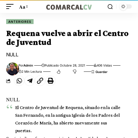
Aa
ANTERIORES
Requena vuelve a abrir el Centro
de Juventud
NULL
Por
Admin
Publicado Octubre 28, 2021
406 Vistas
2 Min Lectura
NULL
El Centro de Juventud de Requena, situado en la calle
San Fernando, en la antigua Iglesia de los Padres del
Corazón de María, ha abierto nuevamente sus
puertas.