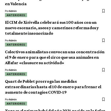
en Valencia
Por
Admin
ANTERIORES
El CIM de Xirivella celebrará sus 100 años con un
nuevo escenario, aseos y camerinos reformados y
totalmente insonorizado
Por
Admin
ANTERIORES
Colectivos animalistas convocan una concentración
el 9 de enero para que el circo que usa animales en
Alfafar «clausure su actividad»
Por
Admin
ANTERIORES
Quart de Poblet prorroga las medidas
extraordinarias hasta el 10 de enero para frenar el
aumento de contagios COVID-19
Por
Admin
ANTERIORES
Yago es el primer bebé del año 2021 nacido en la Safor