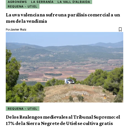
AGRONEWS
LA SERRANÍA
LA VALL D'ALBAIDA
REQUENA - UTIEL
La uva valenciana sufre una parálisis comercial a un
mes de la vendimia
Por
Javier Ruiz
REQUENA - UTIEL
De los Realengos medievales al Tribunal Supremo: el
17% de la Sierra Negrete de Utiel se cultiva gratis