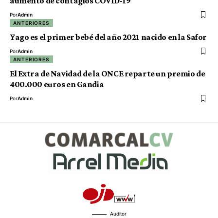
aumento de contagios COVID-19
Por
Admin
ANTERIORES
Yago es el primer bebé del año 2021 nacido en la Safor
Por
Admin
ANTERIORES
El Extra de Navidad de la ONCE reparte un premio de
400.000 euros en Gandia
Por
Admin
Auditor