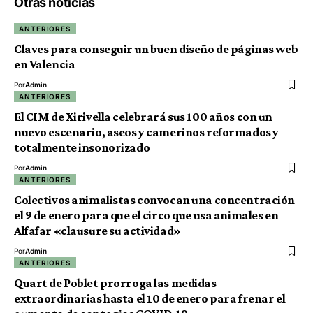
Otras noticias
ANTERIORES
Claves para conseguir un buen diseño de páginas web
en Valencia
Por
Admin
ANTERIORES
El CIM de Xirivella celebrará sus 100 años con un
nuevo escenario, aseos y camerinos reformados y
totalmente insonorizado
Por
Admin
ANTERIORES
Colectivos animalistas convocan una concentración
el 9 de enero para que el circo que usa animales en
Alfafar «clausure su actividad»
Por
Admin
ANTERIORES
Quart de Poblet prorroga las medidas
extraordinarias hasta el 10 de enero para frenar el