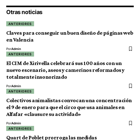
Otras noticias
ANTERIORES
Claves para conseguir un buen diseño de páginas web
en Valencia
Por
Admin
ANTERIORES
El CIM de Xirivella celebrará sus 100 años con un
nuevo escenario, aseos y camerinos reformados y
totalmente insonorizado
Por
Admin
ANTERIORES
Colectivos animalistas convocan una concentración
el 9 de enero para que el circo que usa animales en
Alfafar «clausure su actividad»
Por
Admin
ANTERIORES
Quart de Poblet prorroga las medidas