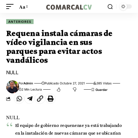
Aa
ANTERIORES
Requena instala cámaras de
vídeo vigilancia en sus
parques para evitar actos
vandálicos
NULL
Por
Admin
Publicado Octubre 27, 2021
385 Vistas
2 Min Lectura
NULL
El equipo de gobierno requenense ya está trabajando
en la instalación de nuevas cámaras que se ubicarían