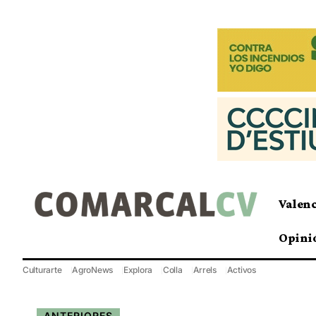
Valen
Opini
Culturarte
AgroNews
Explora
Colla
Arrels
Activos
ANTERIORES