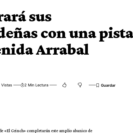
ará sus
deñas con una pist
enida Arrabal
 Vistas
2 Min Lectura
de «El Grinch» completarán este amplio abanico de