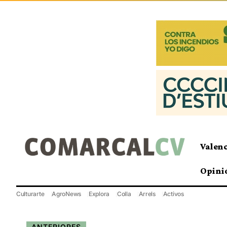
Valen
Opini
Culturarte
AgroNews
Explora
Colla
Arrels
Activos
ANTERIORES