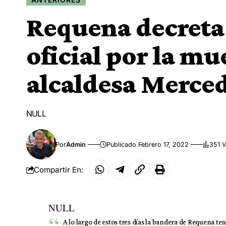
Requena decreta 
oficial por la mu
alcaldesa Merced
NULL
Por
Admin
Publicado Febrero 17, 2022
351 V
Compartir En:
NULL
A lo largo de estos tres días la bandera de Requena t