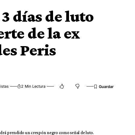
3 días de luto
erte de la ex
es Peris
istas
2 Min Lectura
endrá prendido un crespón negro como señal de luto.