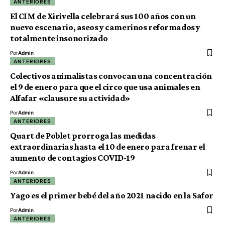
ANTERIORES
El CIM de Xirivella celebrará sus 100 años con un
nuevo escenario, aseos y camerinos reformados y
totalmente insonorizado
Por
Admin
ANTERIORES
Colectivos animalistas convocan una concentración
el 9 de enero para que el circo que usa animales en
Alfafar «clausure su actividad»
Por
Admin
ANTERIORES
Quart de Poblet prorroga las medidas
extraordinarias hasta el 10 de enero para frenar el
aumento de contagios COVID-19
Por
Admin
ANTERIORES
Yago es el primer bebé del año 2021 nacido en la Safor
Por
Admin
ANTERIORES