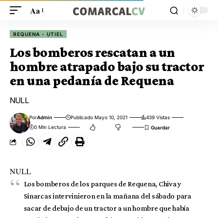
Aa
REQUENA - UTIEL
Los bomberos rescatan a un
hombre atrapado bajo su tractor
en una pedanía de Requena
NULL
Por
Admin
Publicado Mayo 10, 2021
439 Vistas
0 Min Lectura
NULL
Los bomberos de los parques de Requena, Chiva y
Sinarcas intervinieron en la mañana del sábado para
sacar de debajo de un tractor a un hombre que había