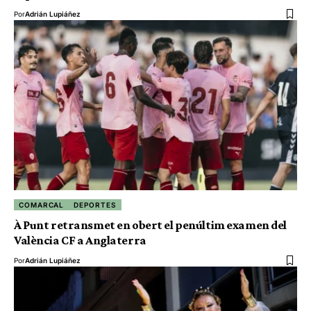
Por
Adrián Lupiáñez
COMARCAL
DEPORTES
À Punt retransmet en obert el penúltim examen del
València CF a Anglaterra
Por
Adrián Lupiáñez