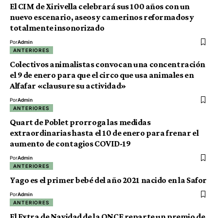
El CIM de Xirivella celebrará sus 100 años con un
nuevo escenario, aseos y camerinos reformados y
totalmente insonorizado
Por
Admin
ANTERIORES
Colectivos animalistas convocan una concentración
el 9 de enero para que el circo que usa animales en
Alfafar «clausure su actividad»
Por
Admin
ANTERIORES
Quart de Poblet prorroga las medidas
extraordinarias hasta el 10 de enero para frenar el
aumento de contagios COVID-19
Por
Admin
ANTERIORES
Yago es el primer bebé del año 2021 nacido en la Safor
Por
Admin
ANTERIORES
El Extra de Navidad de la ONCE reparte un premio de