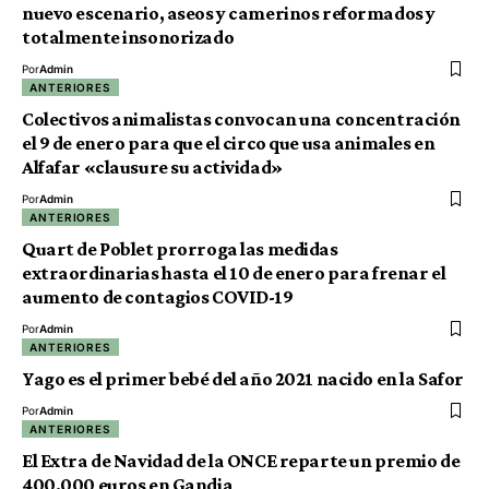
nuevo escenario, aseos y camerinos reformados y
totalmente insonorizado
Por
Admin
ANTERIORES
Colectivos animalistas convocan una concentración
el 9 de enero para que el circo que usa animales en
Alfafar «clausure su actividad»
Por
Admin
ANTERIORES
Quart de Poblet prorroga las medidas
extraordinarias hasta el 10 de enero para frenar el
aumento de contagios COVID-19
Por
Admin
ANTERIORES
Yago es el primer bebé del año 2021 nacido en la Safor
Por
Admin
ANTERIORES
El Extra de Navidad de la ONCE reparte un premio de
400.000 euros en Gandia