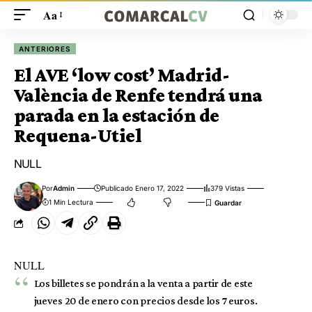
Aa
ANTERIORES
El AVE ‘low cost’ Madrid-
València de Renfe tendrá una
parada en la estación de
Requena-Utiel
NULL
Por
Admin
Publicado Enero 17, 2022
379 Vistas
1 Min Lectura
NULL
Los billetes se pondrán a la venta a partir de este
jueves 20 de enero con precios desde los 7 euros.