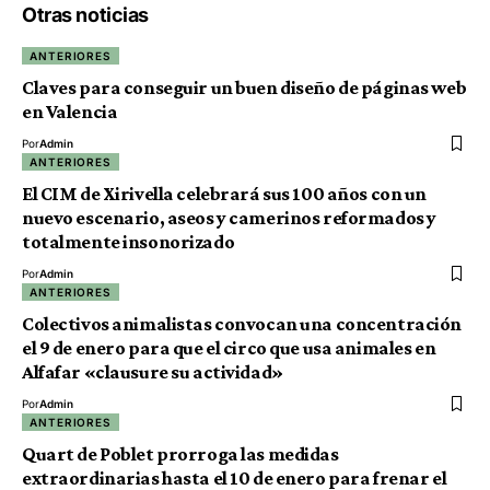
Otras noticias
ANTERIORES
Claves para conseguir un buen diseño de páginas web
en Valencia
Por
Admin
ANTERIORES
El CIM de Xirivella celebrará sus 100 años con un
nuevo escenario, aseos y camerinos reformados y
totalmente insonorizado
Por
Admin
ANTERIORES
Colectivos animalistas convocan una concentración
el 9 de enero para que el circo que usa animales en
Alfafar «clausure su actividad»
Por
Admin
ANTERIORES
Quart de Poblet prorroga las medidas
extraordinarias hasta el 10 de enero para frenar el