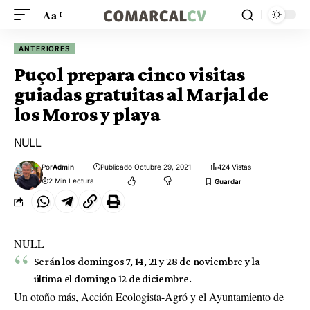
Aa
ANTERIORES
Puçol prepara cinco visitas
guiadas gratuitas al Marjal de
los Moros y playa
NULL
Por
Admin
Publicado Octubre 29, 2021
424 Vistas
2 Min Lectura
NULL
Serán los domingos 7, 14, 21 y 28 de noviembre y la
última el domingo 12 de diciembre.
Un otoño más, Acción Ecologista-Agró y el Ayuntamiento de