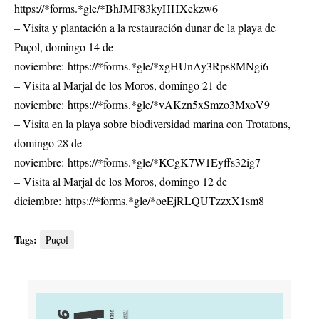
https://*forms.*gle/*BhJMF83kyHHXekzw6
– Visita y plantación a la restauración dunar de la playa de
Puçol, domingo 14 de
noviembre:
https://*forms.*gle/*xgHUnAy3Rps8MNgi6
– Visita al Marjal de los Moros, domingo 21 de
noviembre:
https://*forms.*gle/*vAKzn5xSmzo3MxoV9
– Visita en la playa sobre biodiversidad marina con Trotafons,
domingo 28 de
noviembre:
https://*forms.*gle/*KCgK7W1Eyffs32ig7
– Visita al Marjal de los Moros, domingo 12 de
diciembre:
https://*forms.*gle/*oeEjRLQUTzzxX1sm8
Tags:
Puçol