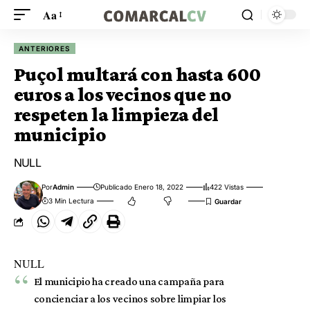
Aa
ANTERIORES
Puçol multará con hasta 600
euros a los vecinos que no
respeten la limpieza del
municipio
NULL
Por
Admin
Publicado Enero 18, 2022
422 Vistas
3 Min Lectura
NULL
El municipio ha creado una campaña para
concienciar a los vecinos sobre limpiar los