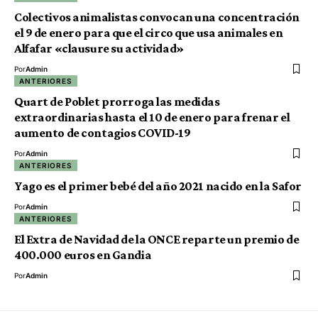
Colectivos animalistas convocan una concentración
el 9 de enero para que el circo que usa animales en
Alfafar «clausure su actividad»
Por
Admin
ANTERIORES
Quart de Poblet prorroga las medidas
extraordinarias hasta el 10 de enero para frenar el
aumento de contagios COVID-19
Por
Admin
ANTERIORES
Yago es el primer bebé del año 2021 nacido en la Safor
Por
Admin
ANTERIORES
El Extra de Navidad de la ONCE reparte un premio de
400.000 euros en Gandia
Por
Admin