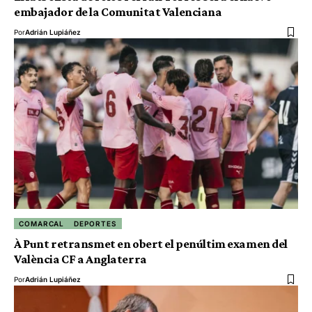
embajador de la Comunitat Valenciana
Por
Adrián Lupiáñez
COMARCAL
DEPORTES
À Punt retransmet en obert el penúltim examen del
València CF a Anglaterra
Por
Adrián Lupiáñez