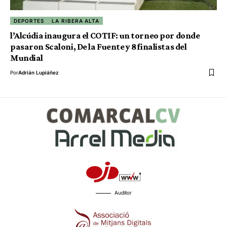
DEPORTES
LA RIBERA ALTA
l’Alcúdia inaugura el COTIF: un torneo por donde
pasaron Scaloni, De la Fuente y 8 finalistas del
Mundial
Por
Adrián Lupiáñez
Auditor