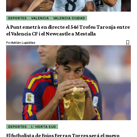
DEPORTES
VALENCIA
VALENCIA CIUDAD
À Punt emetrà en directe el 54é Trofeu Taronja entre
el Valencia CF i el Newcastle a Mestalla
Por
Adrián Lupiáñez
DEPORTES
L' HORTA SUD
El futbolista de Foios Ferran Torres será el nuevo