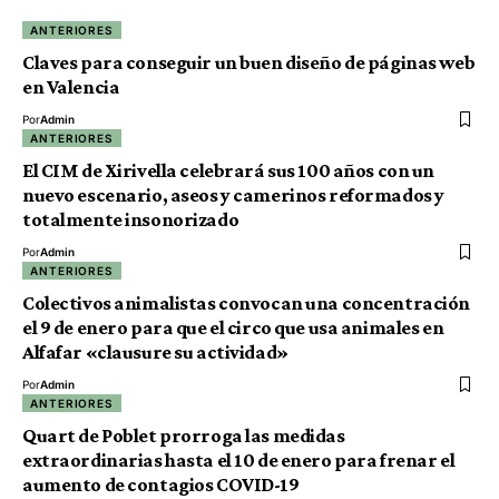
ANTERIORES
Claves para conseguir un buen diseño de páginas web
en Valencia
Por
Admin
ANTERIORES
El CIM de Xirivella celebrará sus 100 años con un
nuevo escenario, aseos y camerinos reformados y
totalmente insonorizado
Por
Admin
ANTERIORES
Colectivos animalistas convocan una concentración
el 9 de enero para que el circo que usa animales en
Alfafar «clausure su actividad»
Por
Admin
ANTERIORES
Quart de Poblet prorroga las medidas
extraordinarias hasta el 10 de enero para frenar el
aumento de contagios COVID-19