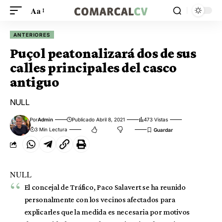
Aa
ANTERIORES
Puçol peatonalizará dos de sus
calles principales del casco
antiguo
NULL
Por
Admin
Publicado Abril 8, 2021
473 Vistas
3 Min Lectura
NULL
El concejal de Tráfico, Paco Salavert se ha reunido
personalmente con los vecinos afectados para
explicarles que la medida es necesaria por motivos