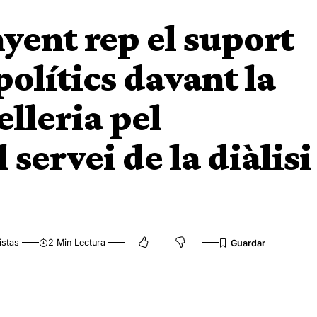
yent rep el suport
polítics davant la
lleria pel
ervei de la diàlisi
istas
2 Min Lectura