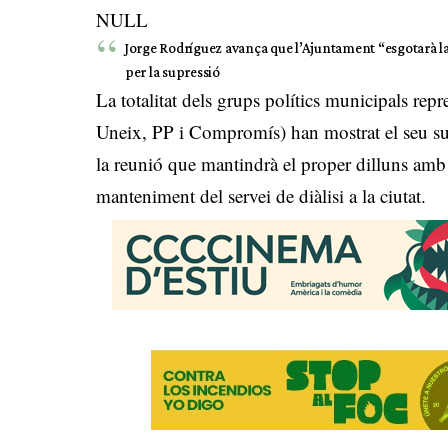
NULL
Jorge Rodríguez avança que l’Ajuntament “esgotarà la
per la supressió
La totalitat dels grups polítics municipals re
Uneix, PP i Compromís) han mostrat el seu sup
la reunió que mantindrà el proper dilluns amb 
manteniment del servei de diàlisi a la ciutat.