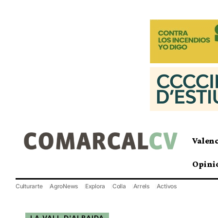
Valen
Opini
Culturarte
AgroNews
Explora
Colla
Arrels
Activos
LA VALL D'ALBAIDA