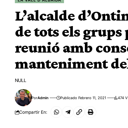
L’alcalde d’Ontin
de tots els grups 
reunió amb conse
manteniment del s
NULL
Por
Admin
Publicado Febrero 11, 2021
474 V
Compartir En: