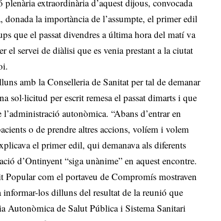
ó plenària extraordinària d’aquest dijous, convocada
la, donada la importància de l’assumpte, el primer edil
grups que el passat divendres a última hora del matí va
r el servei de diàlisi que es venia prestant a la ciutat
oi.
lluns amb la Conselleria de Sanitat per tal de demanar
 sol·licitud per escrit remesa el passat dimarts i que
de l’administració autonòmica. “Abans d’entrar en
acients o de prendre altres accions, volíem i volem
explicava el primer edil, qui demanava als diferents
icació d’Ontinyent “siga unànime” en aquest encontre.
rtit Popular com el portaveu de Compromís mostraven
 informar-los dilluns del resultat de la reunió que
ia Autonòmica de Salut Pública i Sistema Sanitari