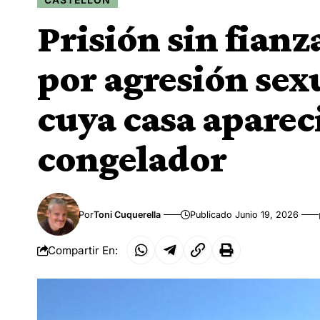
Prisión sin fianz
por agresión sexu
cuya casa aparec
congelador
Por
Toni Cuquerella
Publicado Junio 19, 2026
Compartir En: