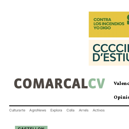
Valen
Opini
Culturarte
AgroNews
Explora
Colla
Arrels
Activos
CASTELLON