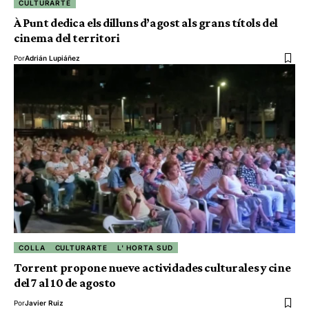
CULTURARTE
À Punt dedica els dilluns d’agost als grans títols del
cinema del territori
Por
Adrián Lupiáñez
COLLA
CULTURARTE
L' HORTA SUD
Torrent propone nueve actividades culturales y cine
del 7 al 10 de agosto
Por
Javier Ruiz