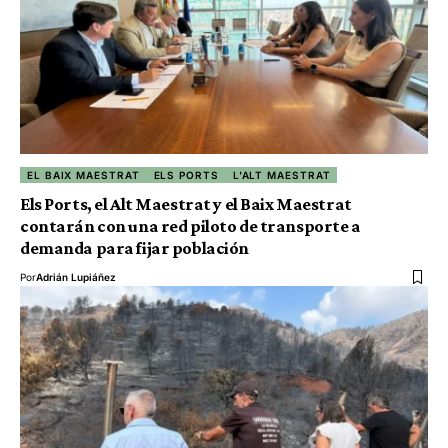
EL BAIX MAESTRAT
ELS PORTS
L'ALT MAESTRAT
Els Ports, el Alt Maestrat y el Baix Maestrat
contarán con una red piloto de transporte a
demanda para fijar población
Por
Adrián Lupiáñez