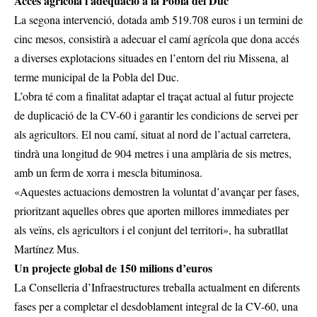
Accés agrícola i adequació a la Pobla del Duc
La segona intervenció, dotada amb 519.708 euros i un termini de
cinc mesos, consistirà a adecuar el camí agrícola que dona accés
a diverses explotacions situades en l’entorn del riu Missena, al
terme municipal de la Pobla del Duc.
L’obra té com a finalitat adaptar el traçat actual al futur projecte
de duplicació de la CV-60 i garantir les condicions de servei per
als agricultors. El nou camí, situat al nord de l’actual carretera,
tindrà una longitud de 904 metres i una amplària de sis metres,
amb un ferm de xorra i mescla bituminosa.
«Aquestes actuacions demostren la voluntat d’avançar per fases,
prioritzant aquelles obres que aporten millores immediates per
als veïns, els agricultors i el conjunt del territori», ha subratllat
Martínez Mus.
Un projecte global de 150 milions d’euros
La Conselleria d’Infraestructures treballa actualment en diferents
fases per a completar el desdoblament integral de la CV-60, una