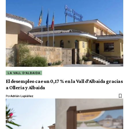
LA VALL D'ALBAIDA
El desempleo cae un 0,17 % en la Vall d’Albaida gracias
a Olleria y Albaida
Por
Adrián Lupiáñez