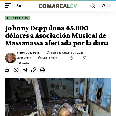
Aa
L' HORTA SUD
Johnny Depp dona 65.000
dólares a Asociación Musical de
Massanassa afectada por la dana
Por
Toni Cuquerella
Publicado Octubre 31, 2025
888 Vistas
1 Min Lectura