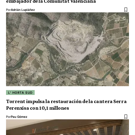
embajador de la Comunitat Valenciana
Por
Adrián Lupiáñez
L' HORTA SUD
Torrent impulsa la restauración de la cantera Serra
Perenxisa con 10,1 millones
Por
Pau Gómez