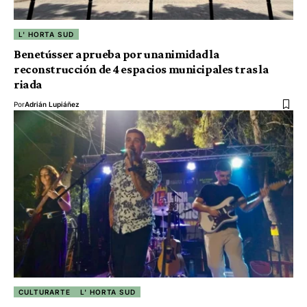
L' HORTA SUD
Benetússer aprueba por unanimidad la
reconstrucción de 4 espacios municipales tras la
riada
Por
Adrián Lupiáñez
CULTURARTE
L' HORTA SUD