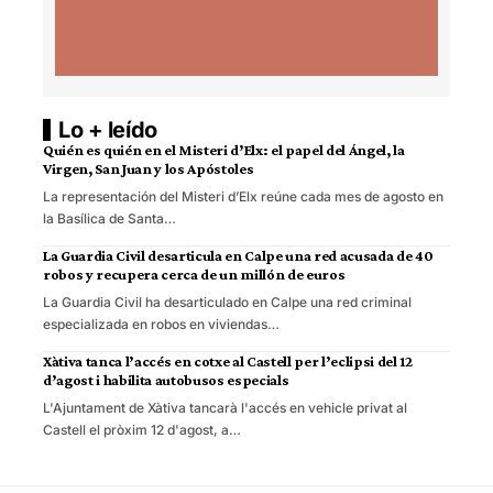
Lo + leído
Quién es quién en el Misteri d’Elx: el papel del Ángel, la
Virgen, San Juan y los Apóstoles
La representación del Misteri d’Elx reúne cada mes de agosto en
la Basílica de Santa…
La Guardia Civil desarticula en Calpe una red acusada de 40
robos y recupera cerca de un millón de euros
La Guardia Civil ha desarticulado en Calpe una red criminal
especializada en robos en viviendas…
Xàtiva tanca l’accés en cotxe al Castell per l’eclipsi del 12
d’agost i habilita autobusos especials
L'Ajuntament de Xàtiva tancarà l'accés en vehicle privat al
Castell el pròxim 12 d'agost, a…