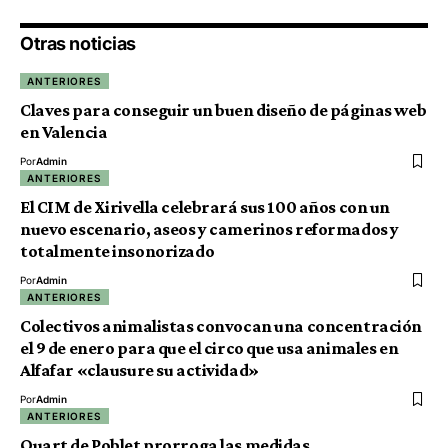
Otras noticias
ANTERIORES
Claves para conseguir un buen diseño de páginas web
en Valencia
Por
Admin
ANTERIORES
El CIM de Xirivella celebrará sus 100 años con un
nuevo escenario, aseos y camerinos reformados y
totalmente insonorizado
Por
Admin
ANTERIORES
Colectivos animalistas convocan una concentración
el 9 de enero para que el circo que usa animales en
Alfafar «clausure su actividad»
Por
Admin
ANTERIORES
Quart de Poblet prorroga las medidas