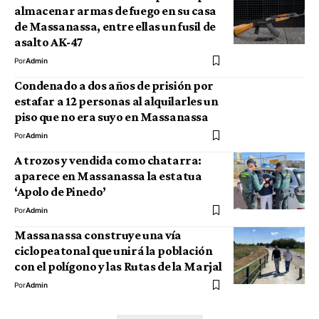
almacenar armas de fuego en su casa
de Massanassa, entre ellas un fusil de
asalto AK-47
Por
Admin
Condenado a dos años de prisión por
estafar a 12 personas al alquilarles un
piso que no era suyo en Massanassa
Por
Admin
A trozos y vendida como chatarra:
aparece en Massanassa la estatua
‘Apolo de Pinedo’
Por
Admin
Massanassa construye una vía
ciclopeatonal que unirá la población
con el polígono y las Rutas de la Marjal
Por
Admin