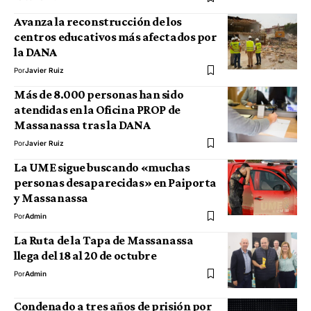
Avanza la reconstrucción de los
centros educativos más afectados por
la DANA
Por
Javier Ruiz
Más de 8.000 personas han sido
atendidas en la Oficina PROP de
Massanassa tras la DANA
Por
Javier Ruiz
La UME sigue buscando «muchas
personas desaparecidas» en Paiporta
y Massanassa
Por
Admin
La Ruta de la Tapa de Massanassa
llega del 18 al 20 de octubre
Por
Admin
Condenado a tres años de prisión por