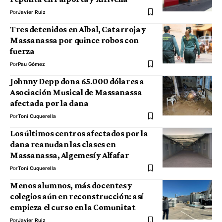
Por
Javier Ruiz
Tres detenidos en Albal, Catarroja y
Massanassa por quince robos con
fuerza
Por
Pau Gómez
Johnny Depp dona 65.000 dólares a
Asociación Musical de Massanassa
afectada por la dana
Por
Toni Cuquerella
Los últimos centros afectados por la
dana reanudan las clases en
Massanassa, Algemesí y Alfafar
Por
Toni Cuquerella
Menos alumnos, más docentes y
colegios aún en reconstrucción: así
empieza el curso en la Comunitat
Por
Javier Ruiz