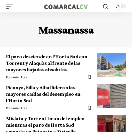
Massanassa
El paro desciende en l’Horta Sud con
Torrent y Alaquàs al frente de las
mayores bajadas absolutas
Por
Javier Ruiz
Picanya, Silla y Albal lideran las
mayores caídas del desempleo en
l’Horta Sud
Por
Javier Ruiz
Mislata y Torrent tiran del empleo
mientras el paro de Horta Sud
repunta en Paiporta y Xirivella