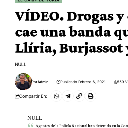
VÍDEO. Drogas y 
cae una banda q
Llíria, Burjassot
NULL
Por
Admin
Publicado Febrero 6, 2021
559 V
Compartir En:
NULL
Agentes de la Policía Nacional han detenido en la Com