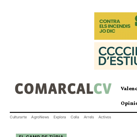
Valen
Opini
Culturarte
AgroNews
Explora
Colla
Arrels
Activos
EL CAMP DE TÚRIA