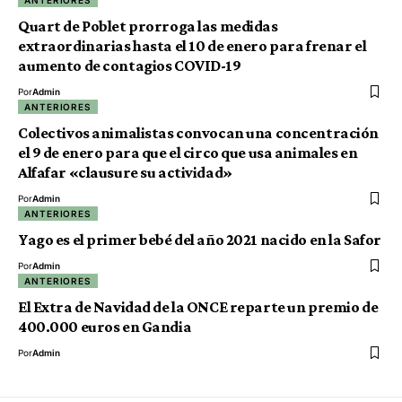
ANTERIORES
Quart de Poblet prorroga las medidas
extraordinarias hasta el 10 de enero para frenar el
aumento de contagios COVID-19
Por
Admin
ANTERIORES
Colectivos animalistas convocan una concentración
el 9 de enero para que el circo que usa animales en
Alfafar «clausure su actividad»
Por
Admin
ANTERIORES
Yago es el primer bebé del año 2021 nacido en la Safor
Por
Admin
ANTERIORES
El Extra de Navidad de la ONCE reparte un premio de
400.000 euros en Gandia
Por
Admin