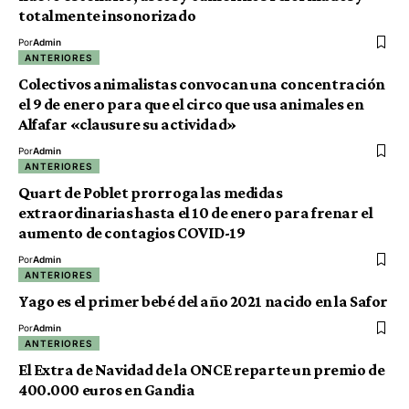
totalmente insonorizado
Por
Admin
ANTERIORES
Colectivos animalistas convocan una concentración
el 9 de enero para que el circo que usa animales en
Alfafar «clausure su actividad»
Por
Admin
ANTERIORES
Quart de Poblet prorroga las medidas
extraordinarias hasta el 10 de enero para frenar el
aumento de contagios COVID-19
Por
Admin
ANTERIORES
Yago es el primer bebé del año 2021 nacido en la Safor
Por
Admin
ANTERIORES
El Extra de Navidad de la ONCE reparte un premio de
400.000 euros en Gandia