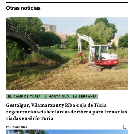
Otras noticias
EL CAMP DE TÚRIA
L' HORTA SUD
LA SERRANÍA
Gestalgar, Vilamarxant y Riba-roja de Túria
regenerarán seis hectáreas de ribera para frenar las
riadas en el río Turia
Por
Javier Ruiz