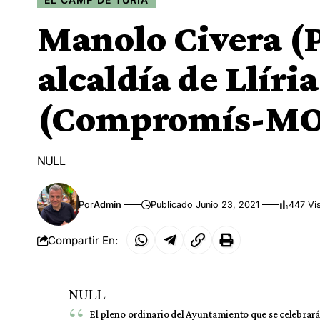
Manolo Civera (P
alcaldía de Llír
(Compromís-MO
NULL
Por
Admin
Publicado Junio 23, 2021
447 Vi
Compartir En:
NULL
El pleno ordinario del Ayuntamiento que se celebrará 