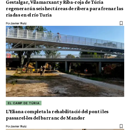
Gestalgar, Vilamarxant y Riba-roja de Túria
regenerarán seis hectáreas de ribera para frenar las
riadas en el río Turia
Por
Javier Ruiz
EL CAMP DE TÚRIA
L’Eliana completa la rehabilitació del pont i les
passarel·les del barranc de Mandor
Por
Javier Ruiz