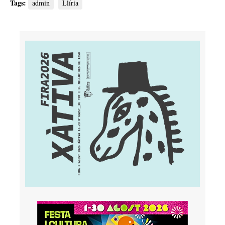
Tags:
admin
Llíria