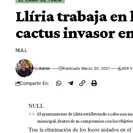
Llíria trabaja en
cactus invasor e
NULL
Por
Admin
Publicado Marzo 30, 2021
459 V
Compartir En:
NULL
El ayuntamiento de Llíria está llevando a cabo una n
municipal, dentro de su compromiso con los Objetivos
Tras la eliminación de los focos aislados en e