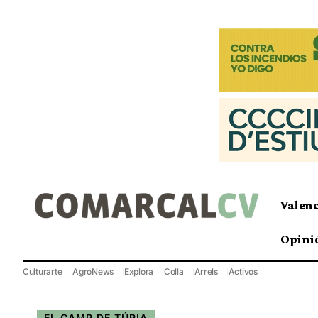
Valen
Opini
Culturarte
AgroNews
Explora
Colla
Arrels
Activos
EL CAMP DE TÚRIA