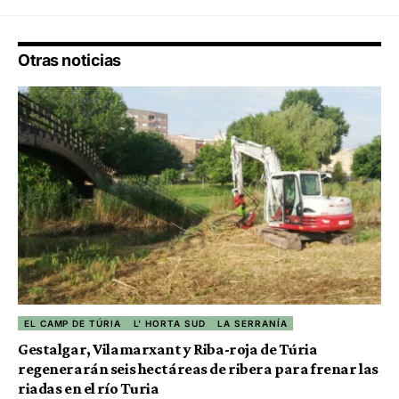
Otras noticias
EL CAMP DE TÚRIA
L' HORTA SUD
LA SERRANÍA
Gestalgar, Vilamarxant y Riba-roja de Túria
regenerarán seis hectáreas de ribera para frenar las
riadas en el río Turia