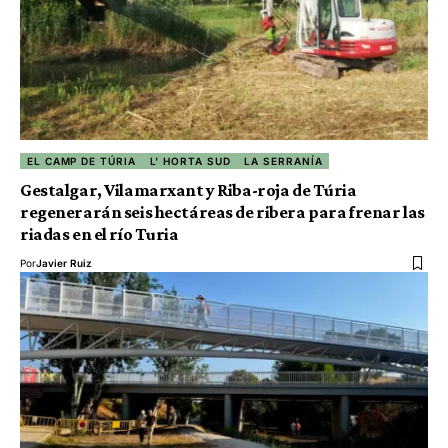
EL CAMP DE TÚRIA
L' HORTA SUD
LA SERRANÍA
Gestalgar, Vilamarxant y Riba-roja de Túria
regenerarán seis hectáreas de ribera para frenar las
riadas en el río Turia
Por
Javier Ruiz