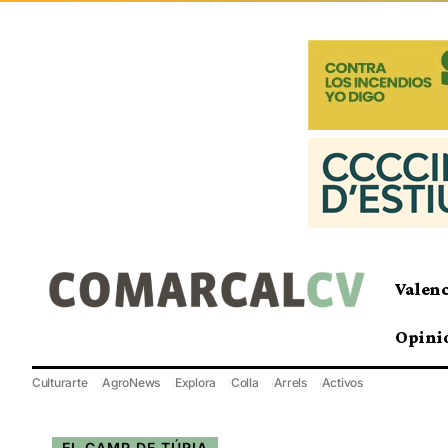
Valen
Opini
Culturarte
AgroNews
Explora
Colla
Arrels
Activos
EL CAMP DE TÚRIA