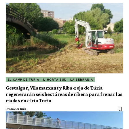
EL CAMP DE TÚRIA
L' HORTA SUD
LA SERRANÍA
Gestalgar, Vilamarxant y Riba-roja de Túria
regenerarán seis hectáreas de ribera para frenar las
riadas en el río Turia
Por
Javier Ruiz