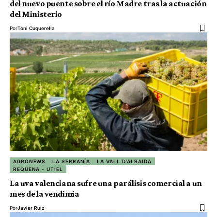
del nuevo puente sobre el río Madre tras la actuación
del Ministerio
Por
Toni Cuquerella
AGRONEWS
LA SERRANÍA
LA VALL D'ALBAIDA
REQUENA - UTIEL
La uva valenciana sufre una parálisis comercial a un
mes de la vendimia
Por
Javier Ruiz