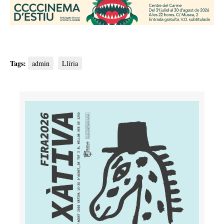
Tags:
admin
Llíria