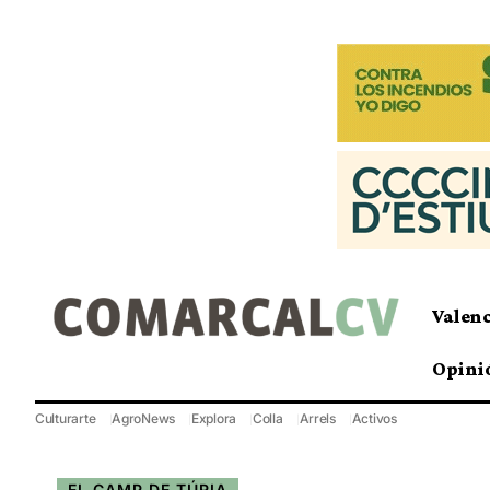
Valen
Opini
Culturarte
AgroNews
Explora
Colla
Arrels
Activos
EL CAMP DE TÚRIA