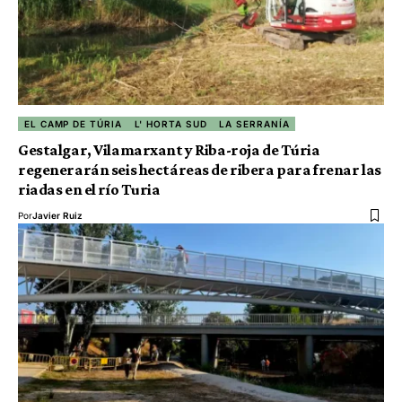
EL CAMP DE TÚRIA
L' HORTA SUD
LA SERRANÍA
Gestalgar, Vilamarxant y Riba-roja de Túria
regenerarán seis hectáreas de ribera para frenar las
riadas en el río Turia
Por
Javier Ruiz