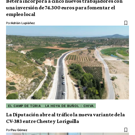
Bétera incorpora a cinco nuevos trabajadores con
una inversión de 74.300 euros para fomentar el
empleo local
Por
Adrián Lupiáñez
EL CAMP DE TÚRIA
LA HOYA DE BUÑOL - CHIVA
La Diputación abre al tráfico la nueva variante de la
CV-383 entre Cheste y Loriguilla
Por
Pau Gómez