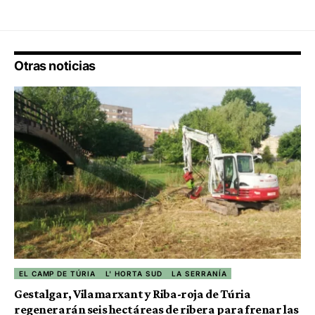
Otras noticias
EL CAMP DE TÚRIA
L' HORTA SUD
LA SERRANÍA
Gestalgar, Vilamarxant y Riba-roja de Túria
regenerarán seis hectáreas de ribera para frenar las