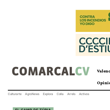
Valen
Opini
Culturarte
AgroNews
Explora
Colla
Arrels
Activos
EL CAMP DE TÚRIA