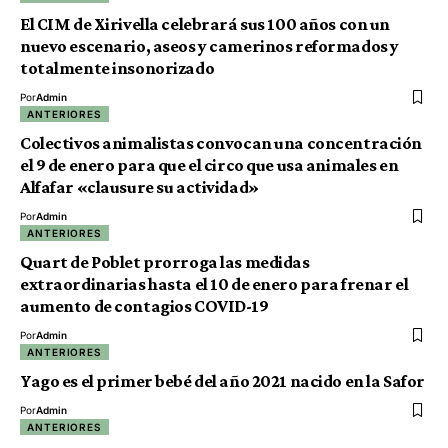
El CIM de Xirivella celebrará sus 100 años con un
nuevo escenario, aseos y camerinos reformados y
totalmente insonorizado
Por
Admin
ANTERIORES
Colectivos animalistas convocan una concentración
el 9 de enero para que el circo que usa animales en
Alfafar «clausure su actividad»
Por
Admin
ANTERIORES
Quart de Poblet prorroga las medidas
extraordinarias hasta el 10 de enero para frenar el
aumento de contagios COVID-19
Por
Admin
ANTERIORES
Yago es el primer bebé del año 2021 nacido en la Safor
Por
Admin
ANTERIORES