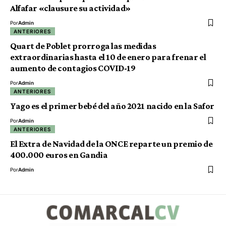
Alfafar «clausure su actividad»
Por
Admin
ANTERIORES
Quart de Poblet prorroga las medidas
extraordinarias hasta el 10 de enero para frenar el
aumento de contagios COVID-19
Por
Admin
ANTERIORES
Yago es el primer bebé del año 2021 nacido en la Safor
Por
Admin
ANTERIORES
El Extra de Navidad de la ONCE reparte un premio de
400.000 euros en Gandia
Por
Admin