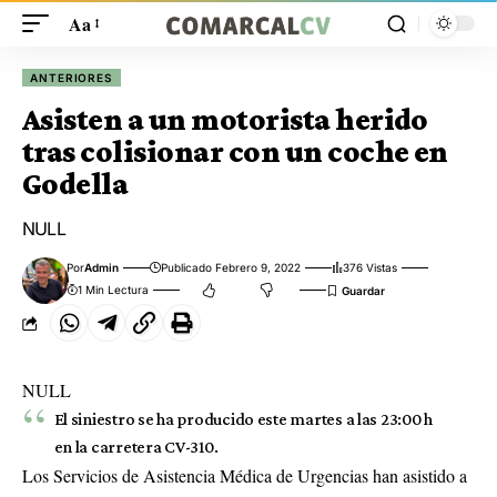
Aa
ANTERIORES
Asisten a un motorista herido
tras colisionar con un coche en
Godella
NULL
Por
Admin
Publicado Febrero 9, 2022
376 Vistas
1 Min Lectura
NULL
El siniestro se ha producido este martes a las 23:00 h
en la carretera CV-310.
Los Servicios de Asistencia Médica de Urgencias han asistido a