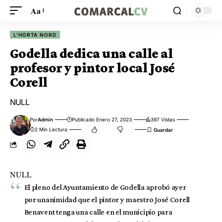
Aa
L'HORTA NORD
Godella dedica una calle al
profesor y pintor local José
Corell
NULL
Por
Admin
Publicado Enero 27, 2023
397 Vistas
2 Min Lectura
NULL
El pleno del Ayuntamiento de Godella aprobó ayer
por unanimidad que el pintor y maestro José Corell
Benavent tenga una calle en el municipio para