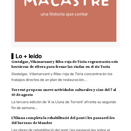
Lo + leído
Gestalgar, Vilamarxant y Riba-roja de Túria regenerarán seis
hectáreas de ribera para frenar las riadas en el río Turia
Gestalgar, Vilamarxant y Riba-roja de Túria concentrarán los
trabajos directos de un plan de restauración…
Torrent propone nueve actividades culturales y cine del 7 al
10 de agosto
La tercera edición de ‘A la Lluna de Torrent’ afronta su segundo
fin de semana…
L’Eliana completa la rehabilitació del pont i les passarel·les
del barranc de Mandor
Les obres de rehabilitació del pont i les passarel·les sobre el