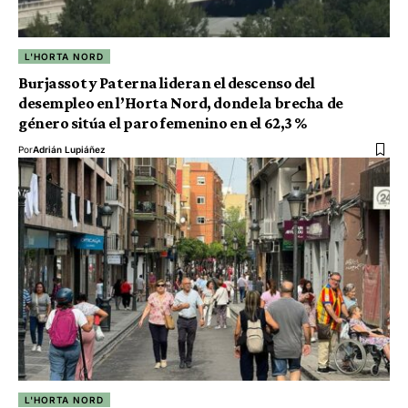
L'HORTA NORD
Burjassot y Paterna lideran el descenso del
desempleo en l’Horta Nord, donde la brecha de
género sitúa el paro femenino en el 62,3 %
Por
Adrián Lupiáñez
L'HORTA NORD