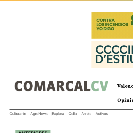
Valen
Opini
Culturarte
AgroNews
Explora
Colla
Arrels
Activos
ANTERIORES