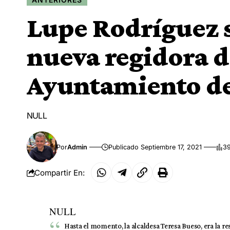
Lupe Rodríguez s
nueva regidora de
Ayuntamiento de
NULL
Por
Admin
Publicado Septiembre 17, 2021
39
Compartir En:
NULL
Hasta el momento, la alcaldesa Teresa Bueso, era la r