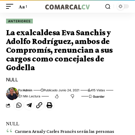
Aa
ANTERIORES
La exalcaldesa Eva Sanchis y
Adolfo Rodríguez, ambos de
Compromís, renuncian a sus
cargos como concejales de
Godella
NULL
Por
Admin
Publicado Junio 24, 2021
415 Vistas
1 Min Lectura
NULL
Carmen Arnal y Carles Francès serán las personas