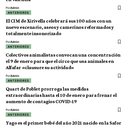
Por
Admin
ANTERIORES
El CIM de Xirivella celebrará sus 100 años con un
nuevo escenario, aseos y camerinos reformados y
totalmente insonorizado
Por
Admin
ANTERIORES
Colectivos animalistas convocan una concentración
el 9 de enero para que el circo que usa animales en
Alfafar «clausure su actividad»
Por
Admin
ANTERIORES
Quart de Poblet prorroga las medidas
extraordinarias hasta el 10 de enero para frenar el
aumento de contagios COVID-19
Por
Admin
ANTERIORES
Yago es el primer bebé del año 2021 nacido en la Safor